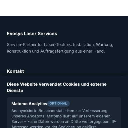
Evosys Laser Services
Service-Partner für Laser-Technik. Installation, Wartung,
Konstruktion und Auftragsfertigung aus einer Hand.
Kontakt
Evosys Laser Services GmbH
Diese Website verwendet Cookies und externe
Felix-Klein-Str. 75A
Dienste
91058 Erlangen
Tel.: +49 9131 40180-0
Matomo Analytics
OPTIONAL
info@evosys-services.com
Anonymisierte Besucherstatistiken zur Verbesserung
unseres Angebots. Matomo läuft auf unserem eigenen
Server – keine Daten werden an Dritte weitergegeben. IP-
Adressen werden vor der Speicherung gekürzt.