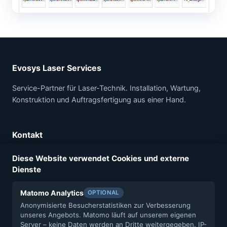
Evosys Laser Services
Service-Partner für Laser-Technik. Installation, Wartung,
Konstruktion und Auftragsfertigung aus einer Hand.
Kontakt
Evosys Laser Services GmbH
Diese Website verwendet Cookies und externe
Felix-Klein-Str. 75A
Dienste
91058 Erlangen
Tel.: +49 9131 40180-0
Matomo Analytics
OPTIONAL
info@evosys-services.com
Anonymisierte Besucherstatistiken zur Verbesserung
unseres Angebots. Matomo läuft auf unserem eigenen
Server – keine Daten werden an Dritte weitergegeben. IP-