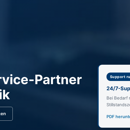
rvice-Partner
Support r
24/7-Sup
ik
Bei Bedarf 
Stillstandsz
gen
PDF herunt